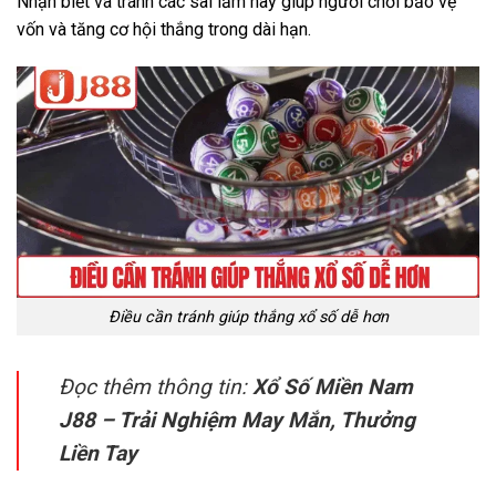
Nhận biết và tránh các sai lầm này giúp người chơi bảo vệ
vốn và tăng cơ hội thắng trong dài hạn.
Điều cần tránh giúp thắng xổ số dễ hơn
Đọc thêm thông tin:
Xổ Số Miền Nam
J88 – Trải Nghiệm May Mắn, Thưởng
Liền Tay