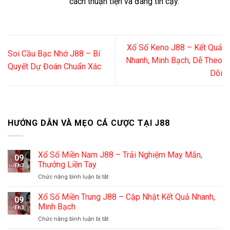
cách thuận tiện và đáng tin cậy.
Xổ Số Keno J88 – Kết Quả
Soi Cầu Bạc Nhớ J88 – Bí
Nhanh, Minh Bạch, Dễ Theo
Quyết Dự Đoán Chuẩn Xác
Dõi
HƯỚNG DẪN VÀ MẸO CÁ CƯỢC TẠI J88
Xổ Số Miền Nam J88 – Trải Nghiệm May Mắn,
09
Thưởng Liền Tay
Th3
Chức năng bình luận bị tắt
ở
Xổ
Số
Xổ Số Miền Trung J88 – Cập Nhật Kết Quả Nhanh,
09
Miền
Minh Bạch
Th3
Nam
Chức năng bình luận bị tắt
ở
J88
Xổ
–