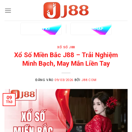
Bỏ
qua
nội
dung
ĐĂNG KÝ
ĐĂNG NHẬP
XỔ SỐ J88
Xổ Số Miền Bắc J88 – Trải Nghiệm
Minh Bạch, May Mắn Liền Tay
ĐĂNG VÀO
09/03/2026
BỞI
J88.COM
09
Th3