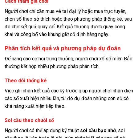
Cách tham gia chơi
Người chơi chỉ cần mua vé tại đại lý hoặc mua trực tuyến,
chọn số theo sở thích hoặc theo phương pháp thống kê, sau
đó chờ kết quả quay số. Kết quả thường được quay công
khai và công bố vào khung giờ cố định hàng ngày.
Phân tích kết quả và phương pháp dự đoán
Để nâng cao cơ hội trúng thưởng, người chơi xổ số miền Bắc
thường kết hợp nhiều phương pháp phân tích.
Theo dõi thống kê
Việc ghi nhận kết quả các kỳ trước giúp người chơi nhận diện
các số xuất hiện nhiều lần, từ đó dự đoán những con số có
khả năng xuất hiện tiếp theo.
Soi cầu theo chuỗi số
Người chơi có thể áp dụng kỹ thuật
soi cầu bạc nhớ
, soi