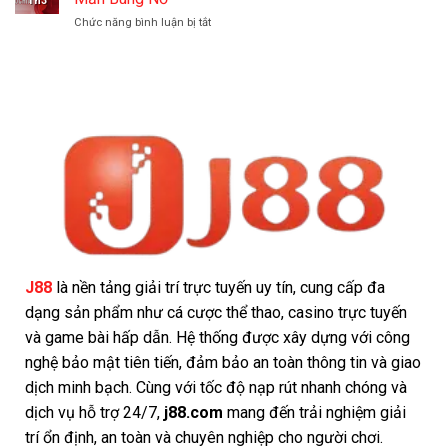
Th3
J88
Dẫn
Chức năng bình luận bị tắt
ở
–
Mỗi
Đá
Vui
Ván
Gà
Cược
Tại
Campuchia
Thả
J88
J88
Ga,
–
Săn
Trận
Thưởng
Kịch
Mỗi
Đấu
Ngày
Tính,
May
Mắn
Bùng
Nổ
J88
là nền tảng giải trí trực tuyến uy tín, cung cấp đa
dạng sản phẩm như cá cược thể thao, casino trực tuyến
và game bài hấp dẫn. Hệ thống được xây dựng với công
nghệ bảo mật tiên tiến, đảm bảo an toàn thông tin và giao
dịch minh bạch. Cùng với tốc độ nạp rút nhanh chóng và
dịch vụ hỗ trợ 24/7,
j88.com
mang đến trải nghiệm giải
trí ổn định, an toàn và chuyên nghiệp cho người chơi.