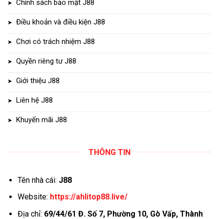
Chính sách bảo mật J88
Điều khoản và điều kiện J88
Chơi có trách nhiệm J88
Quyền riêng tư J88
Giới thiệu J88
Liên hệ J88
Khuyến mãi J88
THÔNG TIN
Tên nhà cái:
J88
Website:
https://ahlitop88.live/
Địa chỉ:
69/44/61 Đ. Số 7, Phường 10, Gò Vấp, Thành