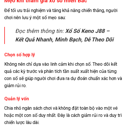
Mẹo khi tham gia xổ số miền Bắc
Để tối ưu trải nghiệm và tăng khả năng chiến thắng, người
chơi nên lưu ý một số mẹo sau:
Đọc thêm thông tin:
Xổ Số Keno J88 –
Kết Quả Nhanh, Minh Bạch, Dễ Theo Dõi
Chọn số hợp lý
Không nên chỉ dựa vào linh cảm khi chọn số. Theo dõi kết
quả các kỳ trước và phân tích tần suất xuất hiện của từng
con số sẽ giúp người chơi đưa ra dự đoán chuẩn xác hơn và
giảm rủi ro.
Quản lý vốn
Chia nhỏ ngân sách chơi và không đặt toàn bộ vào một vé
hoặc một con số duy nhất. Đây là cách giảm rủi ro và duy trì
chiến lược lâu dài.