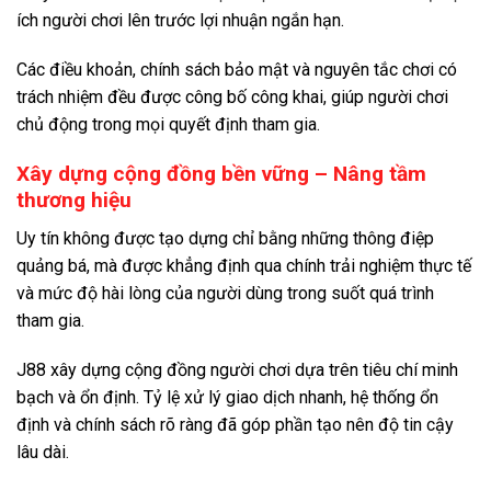
ích người chơi lên trước lợi nhuận ngắn hạn.
Các điều khoản, chính sách bảo mật và nguyên tắc chơi có
trách nhiệm đều được công bố công khai, giúp người chơi
chủ động trong mọi quyết định tham gia.
Xây dựng cộng đồng bền vững – Nâng tầm
thương hiệu
Uy tín không được tạo dựng chỉ bằng những thông điệp
quảng bá, mà được khẳng định qua chính trải nghiệm thực tế
và mức độ hài lòng của người dùng trong suốt quá trình
tham gia.
J88 xây dựng cộng đồng người chơi dựa trên tiêu chí minh
bạch và ổn định. Tỷ lệ xử lý giao dịch nhanh, hệ thống ổn
định và chính sách rõ ràng đã góp phần tạo nên độ tin cậy
lâu dài.