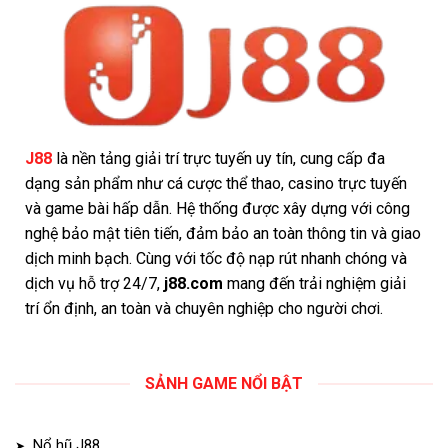
J88
là nền tảng giải trí trực tuyến uy tín, cung cấp đa
dạng sản phẩm như cá cược thể thao, casino trực tuyến
và game bài hấp dẫn. Hệ thống được xây dựng với công
nghệ bảo mật tiên tiến, đảm bảo an toàn thông tin và giao
dịch minh bạch. Cùng với tốc độ nạp rút nhanh chóng và
dịch vụ hỗ trợ 24/7,
j88.com
mang đến trải nghiệm giải
trí ổn định, an toàn và chuyên nghiệp cho người chơi.
SẢNH GAME NỔI BẬT
Nổ hũ J88