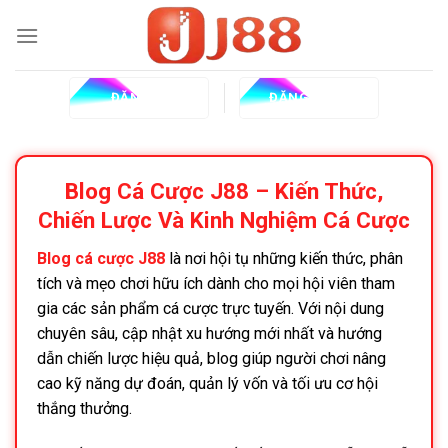
Bỏ
qua
nội
dung
ĐĂNG KÝ
ĐĂNG NHẬP
Blog Cá Cược J88 – Kiến Thức,
Chiến Lược Và Kinh Nghiệm Cá Cược
Blog cá cược J88
là nơi hội tụ những kiến thức, phân
tích và mẹo chơi hữu ích dành cho mọi hội viên tham
gia các sản phẩm cá cược trực tuyến. Với nội dung
chuyên sâu, cập nhật xu hướng mới nhất và hướng
dẫn chiến lược hiệu quả, blog giúp người chơi nâng
cao kỹ năng dự đoán, quản lý vốn và tối ưu cơ hội
thắng thưởng.