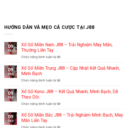
độ đội bóng, dữ liệu lịch sử trận đấu đến biểu đồ xác
suất trong Xổ số và Game bài.
Hướng dẫn tận dụng Blog cá cược J88
HƯỚNG DẪN VÀ MẸO CÁ CƯỢC TẠI J88
Người chơi mới và lâu năm có thể tận dụng
Blog cá
cược J88
để nâng cao hiệu quả cá cược trực tuyến.
Xổ Số Miền Nam J88 – Trải Nghiệm May Mắn,
09
Thưởng Liền Tay
Th3
Chức năng bình luận bị tắt
ở
Xổ
Số
Xổ Số Miền Trung J88 – Cập Nhật Kết Quả Nhanh,
09
Miền
Minh Bạch
Th3
Nam
Chức năng bình luận bị tắt
ở
J88
Xổ
–
Số
Xổ Số Keno J88 – Kết Quả Nhanh, Minh Bạch, Dễ
Trải
09
Miền
Nghiệm
Theo Dõi
Th3
Trung
May
Chức năng bình luận bị tắt
ở
Khai thác thông tin từ Blog cá cược J88
J88
Mắn,
Xổ
–
Thưởng
Số
Xổ Số Miền Bắc J88 – Trải Nghiệm Minh Bạch, May
Cập
Liền
09
Keno
Nhật
Mắn Liền Tay
Tay
Th3
Cập nhật thông tin chi tiết theo loại sản phẩm
J88
Kết
Chức năng bình luận bị tắt
ở