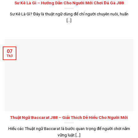
Sư Kê Là Gì – Hướng Dẫn Cho Người Mới Chơi Đá Gà J88
có xác suất thắng cao, tối ưu hóa trải nghiệm.
​Sư Kê Là Gì? Đây là thuật ngữ dùng để chỉ người chuyên nuôi, huấn
Chọn sản phẩm và kèo phù hợp
[...]
Mỗi sản phẩm cá cược tại J88 có cơ chế khác nhau.
Blog hướng dẫn người chơi lựa chọn kèo
Meron/Wala/BDD trong Đá gà, loại cược trong Game
07
bài hoặc số dự thưởng trong Xổ số, dựa trên dữ liệu
Th3
thống kê và phân tích.
Theo dõi biến động tỷ lệ và kết quả
Theo dõi tỷ lệ cược, phong độ đối thủ và biến động
bảng thống kê giúp người chơi điều chỉnh chiến lược
kịp thời, tăng khả năng thắng cược và giảm rủi ro.
Sử dụng công cụ hỗ trợ
Thuật Ngữ Baccarat J88 – Giải Thích Dễ Hiểu Cho Người Mới
Blog chia sẻ các công cụ và bảng thống kê hỗ trợ
Hiểu các Thuật ngữ Baccarat là bước quan trọng để người chơi nắm
người chơi dự đoán kết quả, từ bảng thống kê phong
vững luật [...]