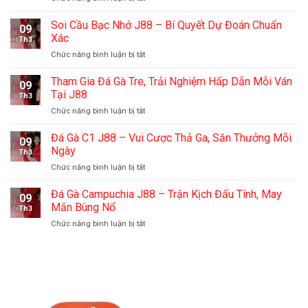
–
Quả
Blog được phân loại theo các sản phẩm như Thể thao
Xổ
Kết
Nhanh,
Số
Soi Cầu Bạc Nhớ J88 – Bí Quyết Dự Đoán Chuẩn
Quả
J88, Game bài J88, Đá gà J88, Xổ số J88 và Nổ hũ –
Minh
09
Miền
Nhanh,
Xác
Bạch
Th3
Bắn cá. Người chơi dễ dàng tìm kiếm mẹo chơi, phân
Bắc
Minh
Chức năng bình luận bị tắt
ở
J88
Bạch,
tích và chiến lược phù hợp từng sản phẩm.
Soi
–
Dễ
Cầu
Tham Gia Đá Gà Tre, Trải Nghiệm Hấp Dẫn Mỗi Ván
Trải
Theo
09
Bạc
Tham khảo bài viết chiến lược chuyên sâu
Nghiệm
Tại J88
Dõi
Th3
Nhớ
Minh
Chức năng bình luận bị tắt
ở
J88
Blog cung cấp bài viết chuyên sâu phân tích từng trận
Bạch,
Tham
–
May
đấu, kèo cược và cơ chế thắng – thua, giúp người chơi
Gia
Đá Gà C1 J88 – Vui Cược Thả Ga, Săn Thưởng Mỗi
Bí
Mắn
09
Đá
Quyết
đưa ra quyết định chính xác và tối ưu nguồn vốn.
Ngày
Liền
Th3
Gà
Dự
Tay
Chức năng bình luận bị tắt
ở
Tre,
Đoán
Đá
Chuyển chiến lược thành hành động thực tiễn
Trải
Chuẩn
Gà
Đá Gà Campuchia J88 – Trận Kịch Đấu Tính, May
Nghiệm
Xác
09
Người chơi có thể áp dụng ngay các chiến lược từ
C1
Hấp
Mắn Bùng Nổ
Th3
J88
Dẫn
Blog J88 vào các phiên cá cược thực tế, theo dõi hiệu
Chức năng bình luận bị tắt
ở
–
Mỗi
Đá
quả và điều chỉnh cho phù hợp.
Vui
Ván
Gà
Cược
Tại
Campuchia
Thả
J88
Tận dụng kinh nghiệm cộng đồng
J88
Ga,
–
Săn
Blog cũng chia sẻ các bài học thực tế từ người chơi
Trận
Thưởng
Kịch
Mỗi