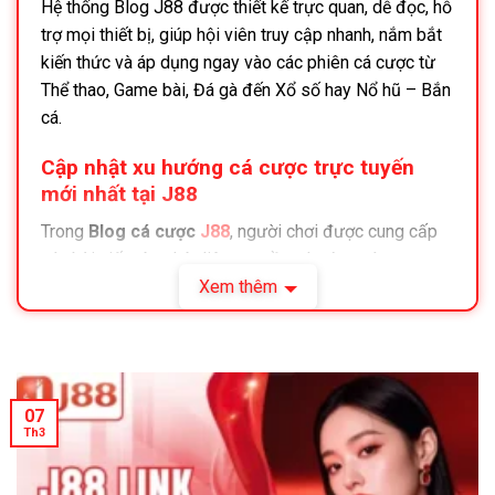
Hệ thống Blog J88 được thiết kế trực quan, dễ đọc, hỗ
trợ mọi thiết bị, giúp hội viên truy cập nhanh, nắm bắt
kiến thức và áp dụng ngay vào các phiên cá cược từ
Thể thao, Game bài, Đá gà đến Xổ số hay Nổ hũ – Bắn
cá.
Cập nhật xu hướng cá cược trực tuyến
mới nhất tại J88
Trong
Blog cá cược
J88
, người chơi được cung cấp
các bài viết cập nhật liên tục về xu hướng cá cược,
Xem thêm
các giải đấu quốc tế và mẹo chơi hiệu quả.
07
Th3